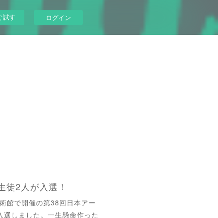
ぐ試す
ログイン
生徒2人が入選！
美術館で開催の第38回日本アー
入選しました。一生懸命作った