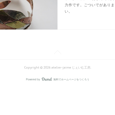
力作です。ごついでがありま
い。
Copyright ©
2026
atelier-jaime じぇいむ工房
.
Powered by
無料でホームページをつくろう
AmebaOwnd