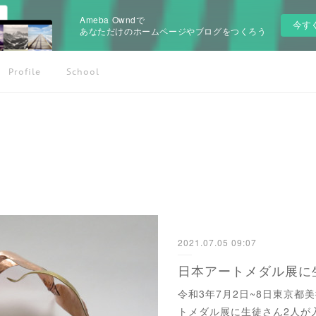
Ameba Owndで
今す
あなただけのホームページやブログをつくろう
Profile
School
2021.07.05 09:07
日本アートメダル展に
令和3年7月2日~8日東京都
トメダル展に生徒さん2人が