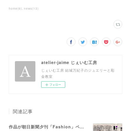
home
(
6
)
news
(
13
)
atelier-jaime じぇいむ工房
じぇいむ工房 結城万紀子のジュエリーと彫
金教室
フォロー
関連記事
作品が朝日新聞夕刊「Fashion」ページに掲載されました。