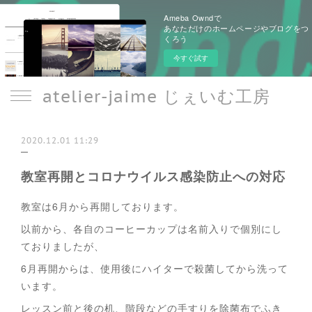
Ameba Owndで
あなただけのホームページやブログをつ
くろう
今すぐ試す
atelier-jaime じぇいむ工房
2020.12.01 11:29
教室再開とコロナウイルス感染防止への対応
教室は6月から再開しております。
以前から、各自のコーヒーカップは名前入りで個別にし
ておりましたが、
6月再開からは、使用後にハイターで殺菌してから洗って
います。
レッスン前と後の机、階段などの手すりを除菌布でふき