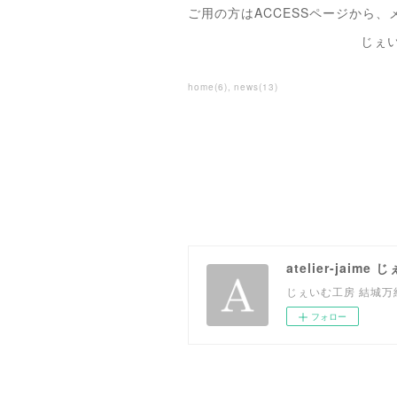
ご用の方はACCESSページから
じぇいむ工房 
home
(
6
)
news
(
13
)
atelier-jaime
じぇいむ工房 結城
フォロー