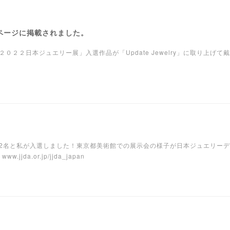
」ページに掲載されました。
２２日本ジュエリー展」入選作品が「Update Jewelry」に取り上げて
2名と私が入選しました！東京都美術館での展示会の様子が日本ジュエリー
da.or.jp/jjda_japan