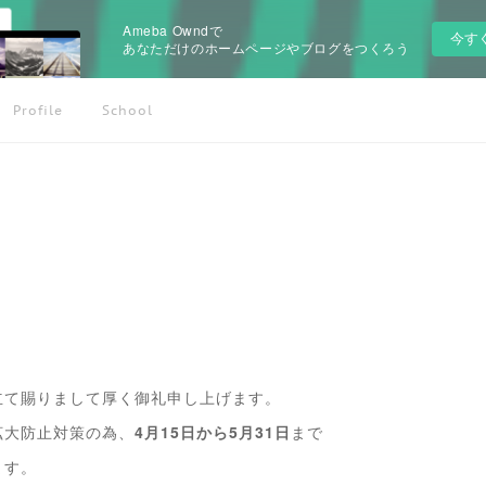
Ameba Owndで
今す
あなただけのホームページやブログをつくろう
Profile
School
立て賜りまして厚く御礼申し上げます。
拡大防止対策の為、
4月15日から5月31日
まで
ます。