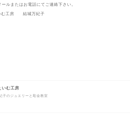
、メールまたはお電話にてご連絡下さい。
結城万紀子
 じぇいむ工房
万紀子のジュエリーと彫金教室