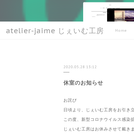
atelier-jaime じぇいむ工房
Home
2020.05.28 13:12
休室のお知らせ
お詫び
日頃より、じぇいむ工房をお引き
この度、新型コロナウイルス感染
じぇいむ工房はお休みさせて戴き