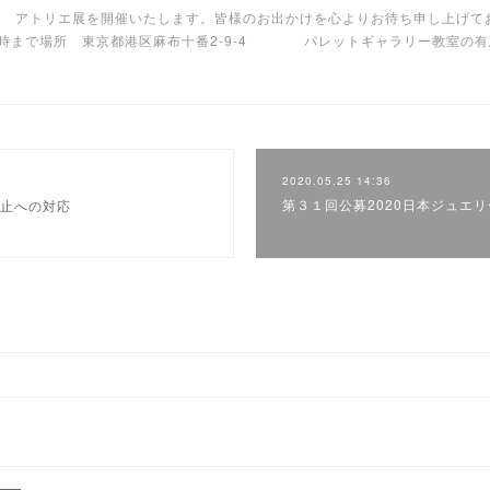
 アトリエ展を開催いたします。皆様のお出かけを心よりお待ち申し上げており
日17時まで場所 東京都港区麻布十番2-9-4 パレットギャラリー教室の
2020.05.25 14:36
第３１回公募2020日本ジュエ
止への対応