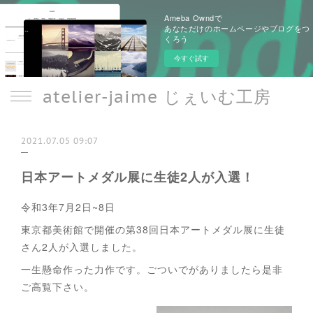
Ameba Owndで
あなただけのホームページやブログをつ
くろう
今すぐ試す
atelier-jaime じぇいむ工房
2021.07.05 09:07
日本アートメダル展に生徒2人が入選！
令和3年7月2日~8日
東京都美術館で開催の第38回日本アートメダル展に生徒
さん2人が入選しました。
一生懸命作った力作です。ごついでがありましたら是非
ご高覧下さい。