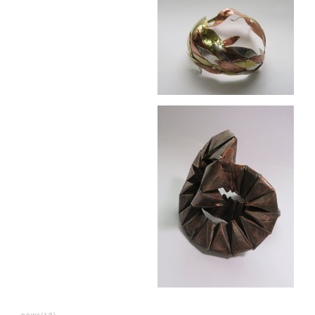
news
(
13
)