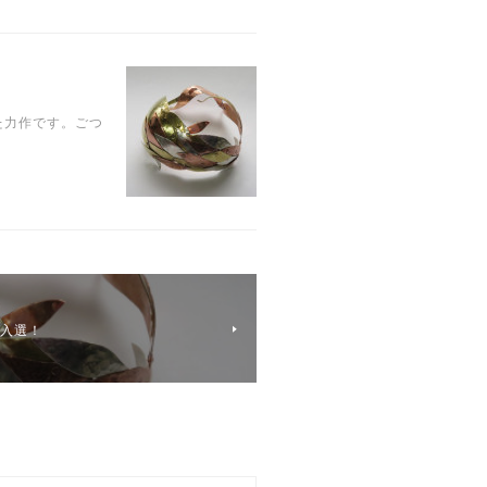
た力作です。ごつ
が入選！