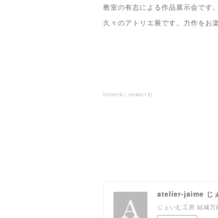
教室の有志による作品展示会です
久々のアトリエ展です。力作をお
home
(
6
)
news
(
13
)
atelier-jaime
じぇいむ工房 結城