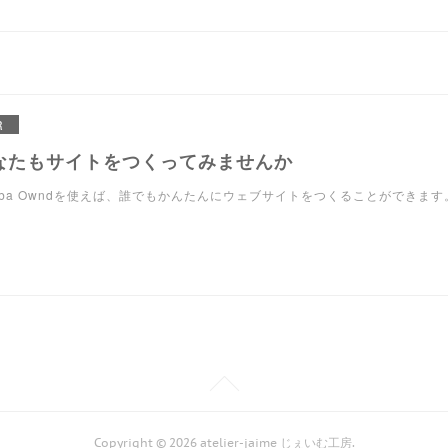
R
なたもサイトをつくってみませんか
eba Owndを使えば、誰でもかんたんにウェブサイトをつくることができます
Copyright ©
2026
atelier-jaime じぇいむ工房
.