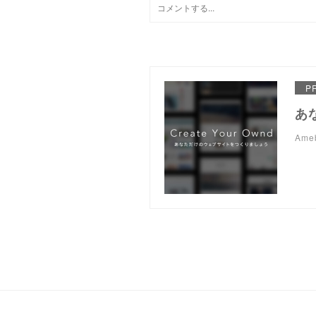
P
あ
Am