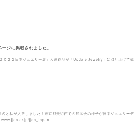
」ページに掲載されました。
２２日本ジュエリー展」入選作品が「Update Jewelry」に取り上げて
2名と私が入選しました！東京都美術館での展示会の様子が日本ジュエリー
da.or.jp/jjda_japan