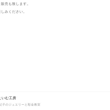
。販売も致します。
楽しみください。
 じぇいむ工房
万紀子のジュエリーと彫金教室